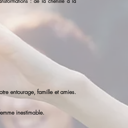
nsformations : de la chenille à la
re entourage, famille et amies.
 femme inestimable.