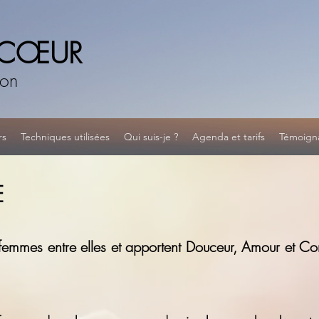
 CŒUR
son
rs
Techniques utilisées
Qui suis-je ?
Agenda et tarifs
Témoign
E
es femmes entre elles et apportent Douceur, Amour et C